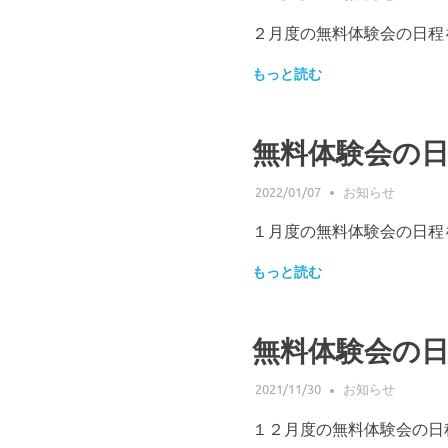
ク
く
力
２月度の無料体験会の日程を
を
ー
育
もっと読む
む
ル
無料体験会の
小
2022/01/07
ステムアップスク
お知らせ
学
１月度の無料体験会の日程を
もっと読む
生、
中
無料体験会の
2021/11/30
ステムアップスク
お知らせ
学
１２月度の無料体験会の日程