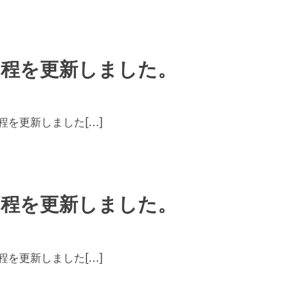
日程を更新しました。
ール管理
を更新しました[…]
日程を更新しました。
ール管理
を更新しました[…]