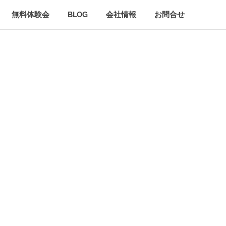
無料体験会
BLOG
会社情報
お問合せ