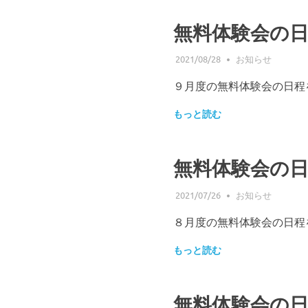
を
無料体験会の
取
2021/08/28
ステムアップスク
お知らせ
９月度の無料体験会の日程を
り
もっと読む
入
無料体験会の
れ
2021/07/26
ステムアップスク
お知らせ
た
８月度の無料体験会の日程を
プ
もっと読む
ロ
無料体験会の