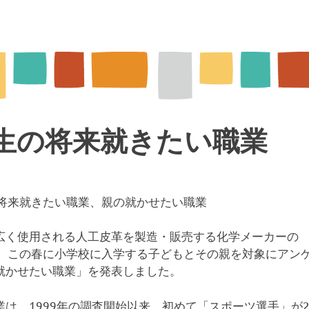
生の将来就きたい職業
ール管理
生の将来就きたい職業、親の就かせたい職業
広く使用される人工皮革を製造・販売する化学メーカーの
日、この春に小学校に入学する子どもとその親を対象にアン
就かせたい職業」を発表しました。
は、1999年の調査開始以来、初めて「スポーツ選手」が