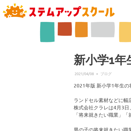
新小学1年
2021/04/08
ステムアップスク
ブログ
2021年版 新小学1年
ランドセル素材などに幅
株式会社クラレは4月3
「将来就きたい職業」「
男の子の将来就きたい職業